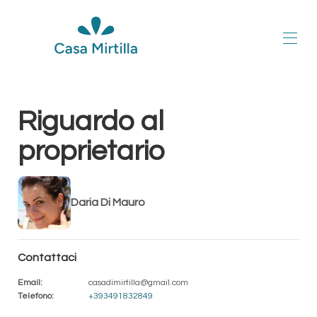
Home
Riguardo al
Appartamento
Mappa
proprietario
I nostri consigli
Gallery
Dicono di noi
Disponibilità
Daria Di Mauro
Contatti
Scrivi la tua opinione
Contattaci
Email
:
casadimirtilla@gmail.com
Telefono
:
+393491832849